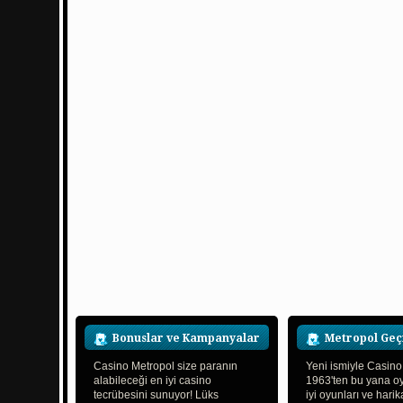
Bonuslar ve Kampanyalar
Metropol Geç
Casino Metropol size paranın
Yeni ismiyle Casino
alabileceği en iyi casino
1963'ten bu yana o
tecrübesini sunuyor! Lüks
iyi oyunları ve harik