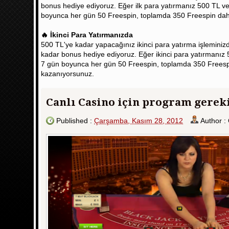
bonus hediye ediyoruz. Eğer ilk para yatırmanız 500 TL ve
boyunca her gün 50 Freespin, toplamda 350 Freespin da
🔥 İkinci Para Yatırmanızda
500 TL'ye kadar yapacağınız ikinci para yatırma işleminizde
kadar bonus hediye ediyoruz. Eğer ikinci para yatırmanız 
7 gün boyunca her gün 50 Freespin, toplamda 350 Frees
kazanıyorsunuz.
Canlı Casino için program gerek
Published :
Çarşamba, Kasım 28, 2012
Author :