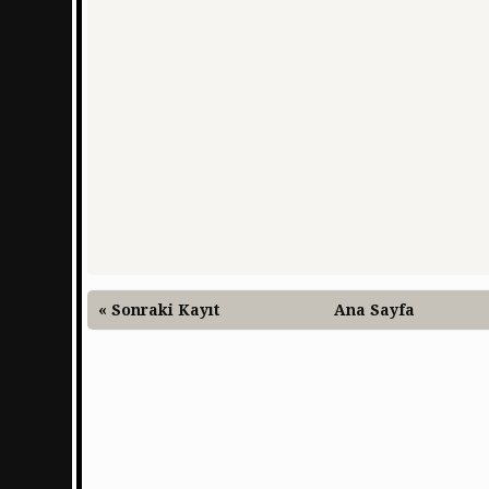
« Sonraki Kayıt
Ana Sayfa