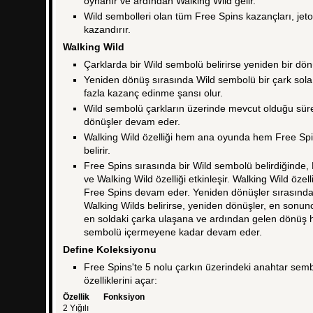
oynanır ve ardından Walking Wild gelir.
Wild sembolleri olan tüm Free Spins kazançları, jet
kazandırır.
Walking Wild
Çarklarda bir Wild sembolü belirirse yeniden bir dön
Yeniden dönüş sırasında Wild sembolü bir çark sol
fazla kazanç edinme şansı olur.
Wild sembolü çarkların üzerinde mevcut olduğu sür
dönüşler devam eder.
Walking Wild özelliği hem ana oyunda hem Free Spi
belirir.
Free Spins sırasında bir Wild sembolü belirdiğinde,
ve Walking Wild özelliği etkinleşir. Walking Wild özel
Free Spins devam eder. Yeniden dönüşler sırasında
Walking Wilds belirirse, yeniden dönüşler, en sonun
en soldaki çarka ulaşana ve ardından gelen dönüş h
sembolü içermeyene kadar devam eder.
Define Koleksiyonu
Free Spins'te 5 nolu çarkın üzerindeki anahtar semb
özelliklerini açar:
Özellik
Fonksiyon
2 Yığılı