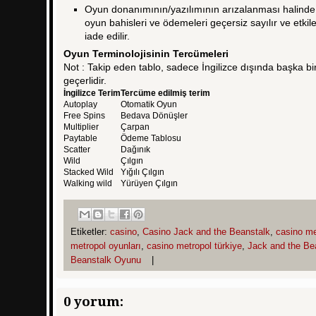
Oyun donanımının/yazılımının arızalanması halinde
oyun bahisleri ve ödemeleri geçersiz sayılır ve etki
iade edilir.
Oyun Terminolojisinin Tercümeleri
Not : Takip eden tablo, sadece İngilizce dışında başka bi
geçerlidir.
İngilizce Terim
Tercüme edilmiş terim
Autoplay
Otomatik Oyun
Free Spins
Bedava Dönüşler
Multiplier
Çarpan
Paytable
Ödeme Tablosu
Scatter
Dağınık
Wild
Çılgın
Stacked Wild
Yığılı Çılgın
Walking wild
Yürüyen Çılgın
Etiketler:
casino
,
Casino Jack and the Beanstalk
,
casino me
metropol oyunları
,
casino metropol türkiye
,
Jack and the Be
Beanstalk Oyunu
|
0 yorum: