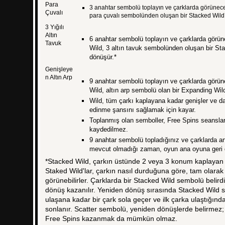
Para
3 anahtar sembolü toplayın ve çarklarda görünecek
Çuvalı
para çuvalı sembolünden oluşan bir Stacked Wild
3 Yığılı
Altın
6 anahtar sembolü toplayın ve çarklarda görün
Tavuk
Wild, 3 altın tavuk sembolünden oluşan bir St
dönüşür.*
Genişleye
n Altın Arp
9 anahtar sembolü toplayın ve çarklarda görün
Wild, altın arp sembolü olan bir Expanding Wil
Wild, tüm çarkı kaplayana kadar genişler ve 
edinme şansını sağlamak için kayar.
Toplanmış olan semboller, Free Spins seanslar
kaydedilmez.
9 anahtar sembolü topladığınız ve çarklarda a
mevcut olmadığı zaman, oyun ana oyuna geri 
*Stacked Wild, çarkın üstünde 2 veya 3 konum kaplayan 
Staked Wild'lar, çarkın nasıl durduğuna göre, tam olarak
görünebilirler. Çarklarda bir Stacked Wild sembolü belird
dönüş kazanılır. Yeniden dönüş sırasında Stacked Wild s
ulaşana kadar bir çark sola geçer ve ilk çarka ulaştığın
sonlanır. Scatter sembolü, yeniden dönüşlerde belirmez; 
Free Spins kazanmak da mümkün olmaz.