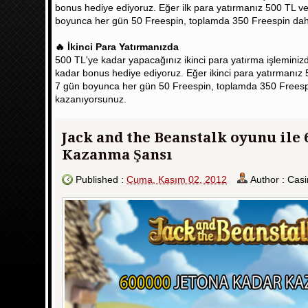
bonus hediye ediyoruz. Eğer ilk para yatırmanız 500 TL ve
boyunca her gün 50 Freespin, toplamda 350 Freespin da
🔥 İkinci Para Yatırmanızda
500 TL'ye kadar yapacağınız ikinci para yatırma işleminizde
kadar bonus hediye ediyoruz. Eğer ikinci para yatırmanız 
7 gün boyunca her gün 50 Freespin, toplamda 350 Frees
kazanıyorsunuz.
Jack and the Beanstalk oyunu ile 
Kazanma Şansı
Published :
Cuma, Kasım 02, 2012
Author : Cas