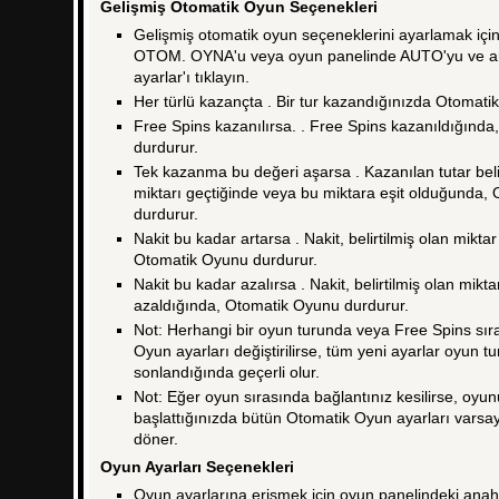
Gelişmiş Otomatik Oyun Seçenekleri
Gelişmiş otomatik oyun seçeneklerini ayarlamak içi
OTOM. OYNA'u veya oyun panelinde AUTO'yu ve ar
ayarlar'ı tıklayın.
Her türlü kazançta . Bir tur kazandığınızda Otomati
Free Spins kazanılırsa. . Free Spins kazanıldığınd
durdurur.
Tek kazanma bu değeri aşarsa . Kazanılan tutar belir
miktarı geçtiğinde veya bu miktara eşit olduğunda,
durdurur.
Nakit bu kadar artarsa . Nakit, belirtilmiş olan miktar
Otomatik Oyunu durdurur.
Nakit bu kadar azalırsa . Nakit, belirtilmiş olan mikt
azaldığında, Otomatik Oyunu durdurur.
Not: Herhangi bir oyun turunda veya Free Spins sı
Oyun ayarları değiştirilirse, tüm yeni ayarlar oyun tu
sonlandığında geçerli olur.
Not: Eğer oyun sırasında bağlantınız kesilirse, oyu
başlattığınızda bütün Otomatik Oyun ayarları varsay
döner.
Oyun Ayarları Seçenekleri
Oyun ayarlarına erişmek için oyun panelindeki anah