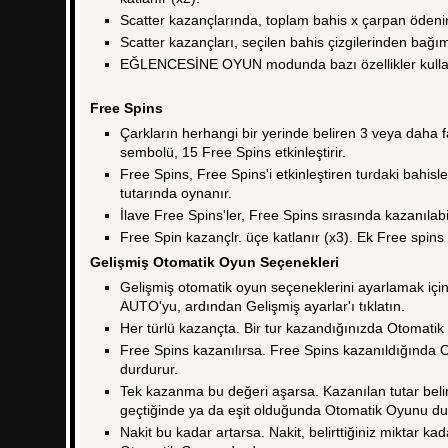
Scatter kazançlarında, toplam bahis x çarpan ödenir
Scatter kazançları, seçilen bahis çizgilerinden bağım
EĞLENCESİNE OYUN modunda bazı özellikler kullan
Free Spins
Çarkların herhangi bir yerinde beliren 3 veya daha f
sembolü, 15 Free Spins etkinleştirir.
Free Spins, Free Spins'i etkinleştiren turdaki bahisl
tutarında oynanır.
İlave Free Spins'ler, Free Spins sırasında kazanılabil
Free Spin kazançlr. üçe katlanır (x3). Ek Free spins h
Gelişmiş Otomatik Oyun Seçenekleri
Gelişmiş otomatik oyun seçeneklerini ayarlamak içi
AUTO'yu, ardından Gelişmiş ayarlar'ı tıklatın.
Her türlü kazançta. Bir tur kazandığınızda Otomati
Free Spins kazanılırsa. Free Spins kazanıldığında
durdurur.
Tek kazanma bu değeri aşarsa. Kazanılan tutar belirt
geçtiğinde ya da eşit olduğunda Otomatik Oyunu du
Nakit bu kadar artarsa. Nakit, belirttiğiniz miktar ka