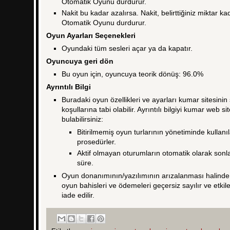
Otomatik Oyunu durdurur.
Nakit bu kadar azalırsa. Nakit, belirttiğiniz miktar ka
Otomatik Oyunu durdurur.
Oyun Ayarları Seçenekleri
Oyundaki tüm sesleri açar ya da kapatır.
Oyuncuya geri dön
Bu oyun için, oyuncuya teorik dönüş: 96.0%
Ayrıntılı Bilgi
Buradaki oyun özellikleri ve ayarları kumar sitesinin 
koşullarına tabi olabilir. Ayrıntılı bilgiyi kumar web si
bulabilirsiniz:
Bitirilmemiş oyun turlarının yönetiminde kullanı
prosedürler.
Aktif olmayan oturumların otomatik olarak sonla
süre.
Oyun donanımının/yazılımının arızalanması halinde
oyun bahisleri ve ödemeleri geçersiz sayılır ve etki
iade edilir.