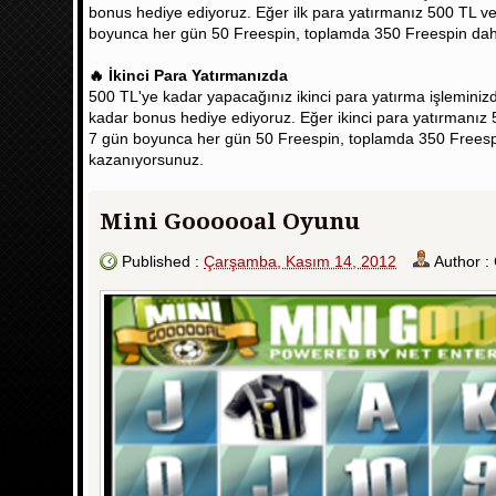
bonus hediye ediyoruz. Eğer ilk para yatırmanız 500 TL ve
boyunca her gün 50 Freespin, toplamda 350 Freespin da
🔥 İkinci Para Yatırmanızda
500 TL'ye kadar yapacağınız ikinci para yatırma işleminizde
kadar bonus hediye ediyoruz. Eğer ikinci para yatırmanız 
7 gün boyunca her gün 50 Freespin, toplamda 350 Frees
kazanıyorsunuz.
Mini Goooooal Oyunu
Published :
Çarşamba, Kasım 14, 2012
Author :