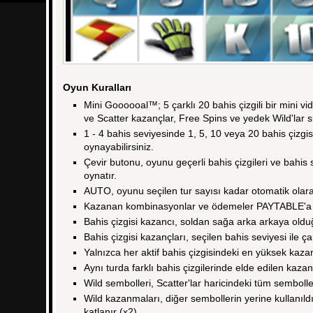
Oyun Kuralları
Mini Goooooal™; 5 çarklı 20 bahis çizgili bir mini v
ve Scatter kazançlar, Free Spins ve yedek Wild'lar s
1 - 4 bahis seviyesinde 1, 5, 10 veya 20 bahis çizgi
oynayabilirsiniz.
Çevir butonu, oyunu geçerli bahis çizgileri ve bahis
oynatır.
AUTO, oyunu seçilen tur sayısı kadar otomatik olar
Kazanan kombinasyonlar ve ödemeler PAYTABLE'a 
Bahis çizgisi kazancı, soldan sağa arka arkaya old
Bahis çizgisi kazançları, seçilen bahis seviyesi ile çar
Yalnızca her aktif bahis çizgisindeki en yüksek kaza
Aynı turda farklı bahis çizgilerinde elde edilen kazan
Wild sembolleri, Scatter'lar haricindeki tüm sembolleri
Wild kazanmaları, diğer sembollerin yerine kullanıld
katlanır (x2).