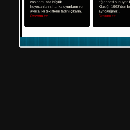
casinomuzda büyük
eğlencesi sunuyor. 
heyecanların, harika oyunların ve
Klasiği, 1963’den be
ayrıcalıklı tekliflerin tadını çıkarın.
ayrıcalığınız...
Devamı >>
Devamı >>