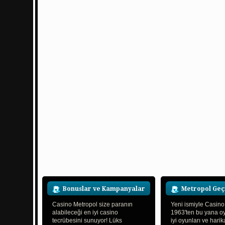
Bonuslar ve Kampanyalar
Metropol Geç
Casino Metropol size paranın
Yeni ismiyle Casino
alabileceği en iyi casino
1963'ten bu yana o
tecrübesini sunuyor! Lüks
iyi oyunları ve harik