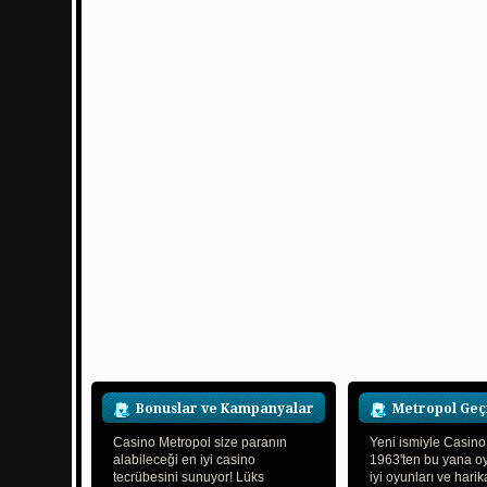
Bonuslar ve Kampanyalar
Metropol Geç
Casino Metropol size paranın
Yeni ismiyle Casino
alabileceği en iyi casino
1963'ten bu yana o
tecrübesini sunuyor! Lüks
iyi oyunları ve harik