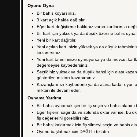
Oyunu Oyna
Bir bahis koyarsınız.
3 kart açık halde dağıtılır.
Eğer kart değiştirme hakkınız varsa kartlarınızı değişt
Bir kart için yüksek ya da düşük üzerine bahis oynar
Yeni bir kart dağıtılır.
Yeni açılan kart, sizin yüksek ya da düşük tahminin
kazanırsınız.
Yeni kart tahmininize uymuyorsa ya da mevcut kartl
değerdeyse kaybedersiniz.
Seçtiğiniz yüksek ya da düşük bahsi için olası kaza
gösterilen miktarı kazanırsınız.
Kazançlarınızı kaybedene ya da alana kadar oyun 
miktarı ile devam eder.
Oynama Yardımı
Bir bahis oynamak için bir fiş seçin ve bahis alanını t
Eğer fişlerin sağında ve solunda oklar var ise, bu okl
fiş değerlerini görebilirsiniz.
Bir bahsi kaldırmak için fiş silmeyi seçin ve bahis alan
Oyunu başlatmak için DAĞIT'ı tıklatın.