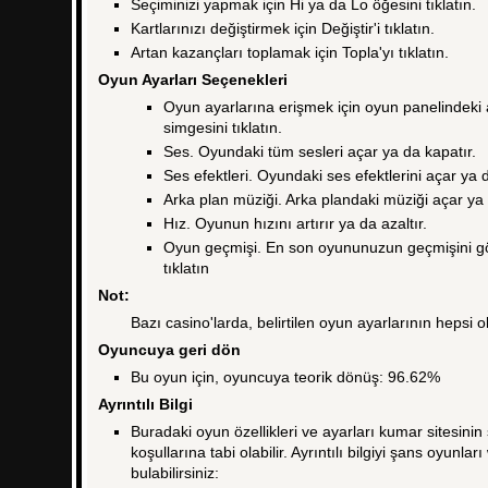
Seçiminizi yapmak için Hi ya da Lo öğesini tıklatın.
Kartlarınızı değiştirmek için Değiştir'i tıklatın.
Artan kazançları toplamak için Topla'yı tıklatın.
Oyun Ayarları Seçenekleri
Oyun ayarlarına erişmek için oyun panelindeki
simgesini tıklatın.
Ses. Oyundaki tüm sesleri açar ya da kapatır.
Ses efektleri. Oyundaki ses efektlerini açar ya 
Arka plan müziği. Arka plandaki müziği açar ya 
Hız. Oyunun hızını artırır ya da azaltır.
Oyun geçmişi. En son oyununuzun geçmişini g
tıklatın
Not:
Bazı casino'larda, belirtilen oyun ayarlarının hepsi o
Oyuncuya geri dön
Bu oyun için, oyuncuya teorik dönüş: 96.62%
Ayrıntılı Bilgi
Buradaki oyun özellikleri ve ayarları kumar sitesinin 
koşullarına tabi olabilir. Ayrıntılı bilgiyi şans oyunlar
bulabilirsiniz: