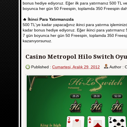
bonus hediye ediyoruz. Eğer ilk para yatırmanız 500 TL ve
boyunca her gün 50 Freespin, toplamda 350 Freespin da
🔥 İkinci Para Yatırmanızda
500 TL'ye kadar yapacağınız ikinci para yatırma işleminizde
kadar bonus hediye ediyoruz. Eğer ikinci para yatırmanız 
7 gün boyunca her gün 50 Freespin, toplamda 350 Frees
kazanıyorsunuz.
Casino Metropol Hilo Switch Oy
Published :
Cumartesi, Aralık 29, 2012
Author : 