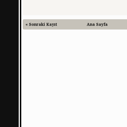
« Sonraki Kayıt
Ana Sayfa