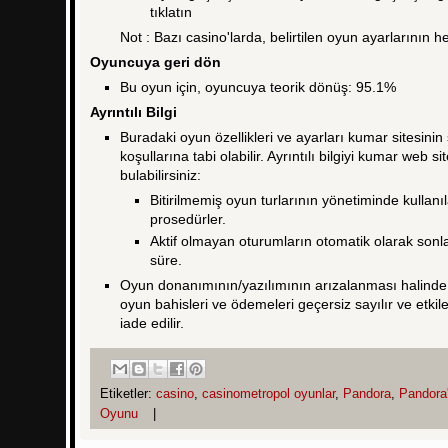
tıklatın
Not : Bazı casino'larda, belirtilen oyun ayarlarının he
Oyuncuya geri dön
Bu oyun için, oyuncuya teorik dönüş: 95.1%
Ayrıntılı Bilgi
Buradaki oyun özellikleri ve ayarları kumar sitesinin 
koşullarına tabi olabilir. Ayrıntılı bilgiyi kumar web si
bulabilirsiniz:
Bitirilmemiş oyun turlarının yönetiminde kullanı
prosedürler.
Aktif olmayan oturumların otomatik olarak sonla
süre.
Oyun donanımının/yazılımının arızalanması halinde
oyun bahisleri ve ödemeleri geçersiz sayılır ve etki
iade edilir.
Etiketler:
casino
,
casinometropol oyunlar
,
Pandora
,
Pandora
Oyunu
|