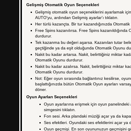
Gelişmiş Otomatik Oyun Seçenekleri
Gelişmiş otomatik oyun seçeneklerini ayarlamak içi
AUTO'yu, ardından Gelişmiş ayarlar'ı tıklatın.
Her türlü kazançta. Bir tur kazandığınızda Otomati
Free Spins kazanılırsa. Free Spins kazanıldığında
durdurur.
Tek kazanma bu değeri aşarsa. Kazanılan tutar belirt
geçtiğinde ya da eşit olduğunda Otomatik Oyunu du
Nakit bu kadar artarsa. Nakit, belirttiğiniz miktar ka
Otomatik Oyunu durdurur.
Nakit bu kadar azalırsa. Nakit, belirttiğiniz miktar ka
Otomatik Oyunu durdurur.
Not: Eğer oyun sırasında bağlantınız kesilirse, oyu
başlattığınızda bütün Otomatik Oyun ayarları varsay
döner.
Oyun Ayarları Seçenekleri
Oyun ayarlarına erişmek için oyun panelindeki
simgesini tıklatın.
Fon sesi. Arka plandaki müziği açar ya da kapat
Ses efektleri. Oyundaki ses efektlerini açar ya 
Oyun geçmişi. En son oyununuzun geçmişini g