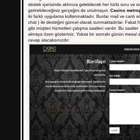
destek içerisinde aklınıza gelebilecek her türlü soru ve 
getirebileceğiniz gerçeğini de unutmayın.
Casino metrop
iki farklı uygulama kullanmaktadır. Bunlar mail ve canlı 
chat ) ile desteğini güncel olarak sunmaktadırlar. Fakat
gibi müşteri hizmetleri çalışma saatleri vardır. Bu saatler
almaya özen gösteriniz. Yoksa bir sonraki günün mesai sa
cevap alacaksınızdır.