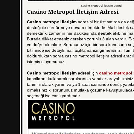
casino metropol iletişim adresi
Casino Metropol İletişim Adresi
Casino metropol iletişim
adresini bir üst satırda da değ
desteği ile sürdürmeye devam etmektedir. Mail destek saa
demektir ki zamanın her dakikasında
destek
ekibine mai
Burada dikkat etmeniz gereken zorunlu 3 alan vardır. E-
ve doğru olmalıdır. Sorununuz için bir soru konusunu se
bitiminde ise detaylı mail açıklamanızı girmelisiniz. Tüm 
doldurduktan sonra casino metropol iletişim adresi aracılı
istemiş oluyorsunuz.
Casino metropol iletişim adresi
için
casino metropol 
kanallarını kullanarak sorularınıza yanıtlar arayabilirsini
tahmini olarak yarım ve ya 1 saat içerisinde dönüş yapıl
olmalısınız ki sorununuz mutlaka çözüme kavuşturulacaktır
seçeneği ise canlı yardımdır.