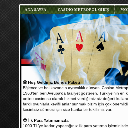
ANA SAYFA
CASINO METROPOL GIRIŞ
MOB
🤗 Hoş Geldiniz Bonus Paketi
Eğlence ve bol kazancın ayrıcalıklı dünyası Casino Metropo
1963'ten beri Avrupa'da faaliyet gösteren, Türkiye'nin en k
online casinosu olarak hizmet verdiğimiz siz değerli kullan
farklı oyunlarla keyifli anlar sunmak bizim için çok önemlidi
kesintisiz sürmesi için size harika bir teklifimiz var.
😍 İlk Para Yatırmanızda
1000 TL'ye kadar yapacağınız ilk para yatırma işleminizde,