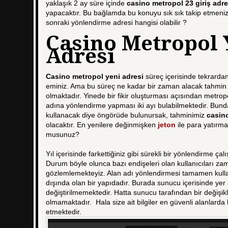
yaklaşık 2 ay süre içinde
casino metropol 23 giriş adre
yapacaktır. Bu bağlamda bu konuyu sık sık takip etmenizd
sonraki yönlendirme adresi hangisi olabilir ?
Casino Metropol 
Adresi
Casino metropol yeni adresi
süreç içerisinde tekrard
eminiz. Ama bu süreç ne kadar bir zaman alacak tahmin
olmaktadır. Yinede bir fikir oluşturması açısından metropo
adına yönlendirme yapması iki ayı bulabilmektedir. Bund
kullanacak diye öngörüde bulunursak, tahminimiz
casino
olacaktır. En yenilere değinmişken
jeton
ile para yatırma 
musunuz?
Yıl içerisinde farkettiğiniz gibi sürekli bir yönlendirme ça
Durum böyle olunca bazı endişeleri olan kullanıcıları 
gözlemlemekteyiz. Alan adı yönlendirmesi tamamen kullanı
dışında olan bir yapıdadır. Burada sunucu içerisinde yer 
değiştirilmemektedir. Hatta sunucu tarafından bir değişik
olmamaktadır. Hala size ait bilgiler en güvenli alanlar
etmektedir.