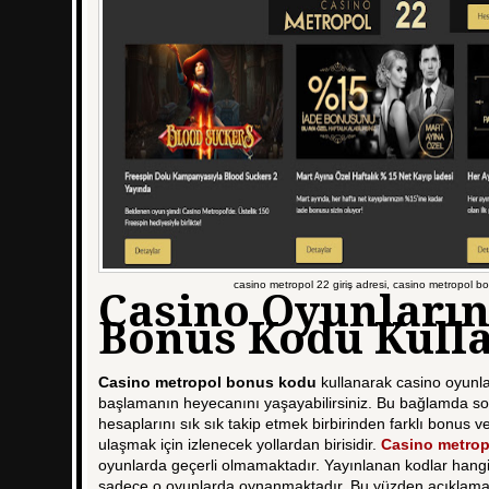
casino metropol 22 giriş adresi, casino metropol b
Casino Oyunları
Bonus Kodu Kull
Casino metropol bonus kodu
kullanarak casino oyunlar
başlamanın heyecanını yaşayabilirsiniz. Bu bağlamda s
hesaplarını sık sık takip etmek birbirinden farklı bonus v
ulaşmak için izlenecek yollardan birisidir.
Casino metro
oyunlarda geçerli olmamaktadır. Yayınlanan kodlar hang
sadece o oyunlarda oynanmaktadır. Bu yüzden açıklamal