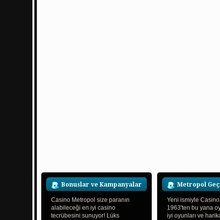
Bonuslar ve Kampanyalar
Metropol Geç
Casino Metropol size paranın
Yeni ismiyle Casino
alabileceği en iyi casino
1963'ten bu yana o
tecrübesini sunuyor! Lüks
iyi oyunları ve harik